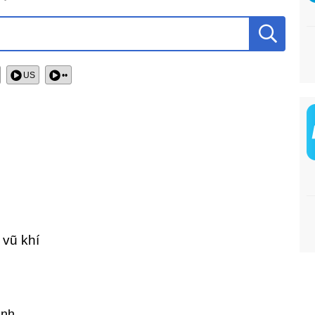
US
••
 vũ khí
ành