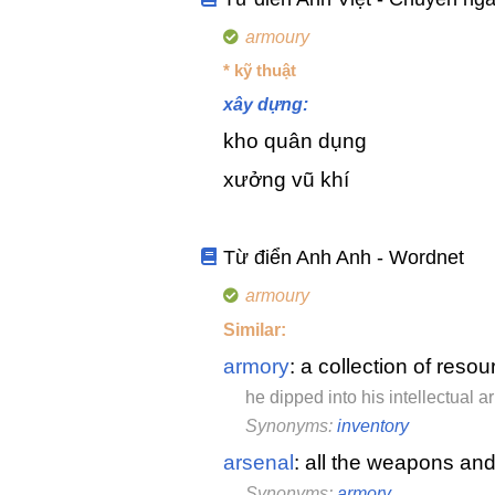
armoury
* kỹ thuật
xây dựng:
kho quân dụng
xưởng vũ khí
Từ điển Anh Anh - Wordnet
armoury
Similar:
armory
: a collection of reso
he dipped into his intellectual 
Synonyms:
inventory
arsenal
: all the weapons an
Synonyms:
armory