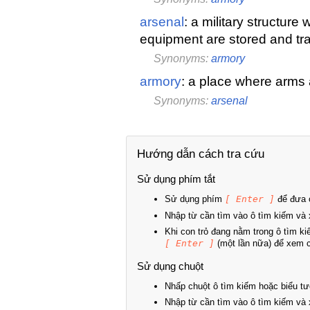
arsenal
: a military structur
equipment are stored and tra
Synonyms:
armory
armory
: a place where arms
Synonyms:
arsenal
Hướng dẫn cách tra cứu
Sử dụng phím tắt
Sử dụng phím
[ Enter ]
để đưa c
Nhập từ cần tìm vào ô tìm kiếm và 
Khi con trỏ đang nằm trong ô tìm k
[ Enter ]
(một lần nữa) để xem ch
Sử dụng chuột
Nhấp chuột ô tìm kiếm hoặc biểu tư
Nhập từ cần tìm vào ô tìm kiếm và 