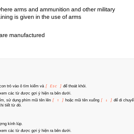
e where arms and ammunition and other military
ining is given in the use of arms
 are manufactured
on trỏ vào ô tìm kiếm và
[ Esc ]
để thoát khỏi.
xem các từ được gợi ý hiện ra bên dưới.
iếm, sử dụng phím mũi tên lên
[ ↑ ]
hoặc mũi tên xuống
[ ↓ ]
để di chuyể
i tiết từ đó.
ợng kính lúp.
xem các từ được gợi ý hiện ra bên dưới.