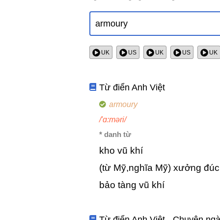
UK
US
UK
US
UK
Từ điển Anh Việt
armoury
/'ɑ:məri/
* danh từ
kho vũ khí
(từ Mỹ,nghĩa Mỹ) xưởng đúc
bảo tàng vũ khí
Từ điển Anh Việt - Chuyên ng