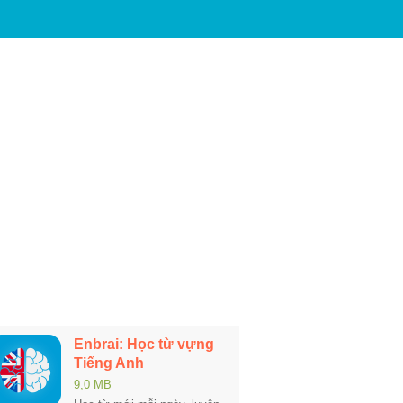
Enbrai: Học từ vựng
Tiếng Anh
9,0 MB