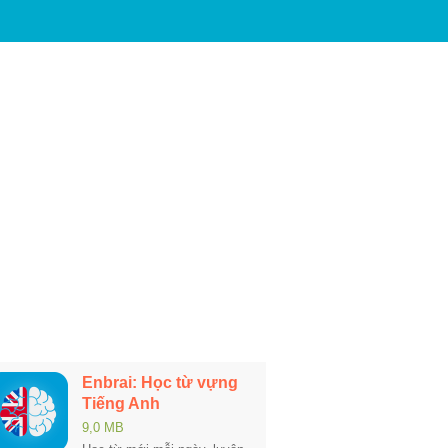
Enbrai: Học từ vựng
Tiếng Anh
9,0 MB