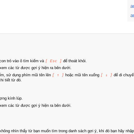
a
a
on trỏ vào ô tìm kiếm và
[ Esc ]
để thoát khỏi.
xem các từ được gợi ý hiện ra bên dưới.
iếm, sử dụng phím mũi tên lên
[ ↑ ]
hoặc mũi tên xuống
[ ↓ ]
để di chuyể
i tiết từ đó.
ợng kính lúp.
xem các từ được gợi ý hiện ra bên dưới.
hông nhìn thấy từ bạn muốn tìm trong danh sách gợi ý, khi đó bạn hãy nhập 