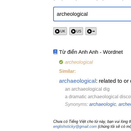
UK
US
••
Từ điển Anh Anh - Wordnet
archeological
Similar:
archaeological
: related to o
an archaeological dig
a dramatic archaeological disco
Synonyms:
archaeologic
,
arche
Chưa có Tiếng Việt cho từ này, bạn vui lòng 
englishsticky@gmail.com
(chúng tôi sẽ có mộ