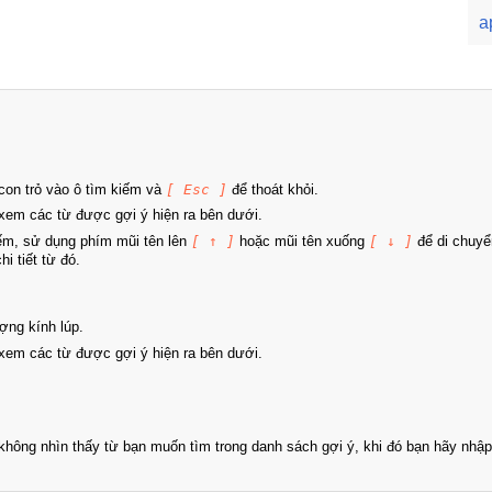
a
on trỏ vào ô tìm kiếm và
[ Esc ]
để thoát khỏi.
xem các từ được gợi ý hiện ra bên dưới.
iếm, sử dụng phím mũi tên lên
[ ↑ ]
hoặc mũi tên xuống
[ ↓ ]
để di chuyể
i tiết từ đó.
ợng kính lúp.
xem các từ được gợi ý hiện ra bên dưới.
hông nhìn thấy từ bạn muốn tìm trong danh sách gợi ý, khi đó bạn hãy nhập 