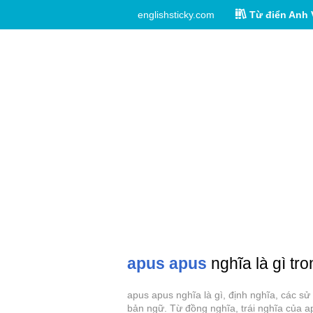
englishsticky.com
Từ điển Anh 
apus apus
nghĩa là gì tro
apus apus nghĩa là gì, định nghĩa, các s
bản ngữ. Từ đồng nghĩa, trái nghĩa của a