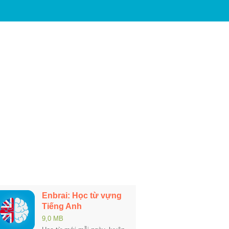
Enbrai: Học từ vựng
Tiếng Anh
9,0 MB