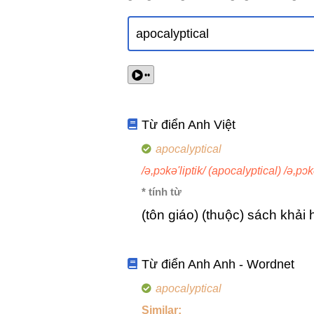
••
Từ điển Anh Việt
apocalyptical
/ə,pɔkə'liptik/ (apocalyptical) /ə,pɔkə
* tính từ
(tôn giáo) (thuộc) sách khải
Từ điển Anh Anh - Wordnet
apocalyptical
Similar: