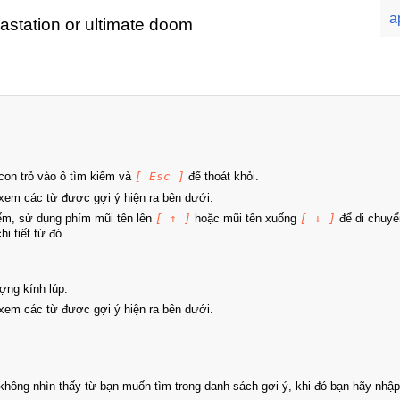
a
vastation or ultimate doom
on trỏ vào ô tìm kiếm và
[ Esc ]
để thoát khỏi.
xem các từ được gợi ý hiện ra bên dưới.
iếm, sử dụng phím mũi tên lên
[ ↑ ]
hoặc mũi tên xuống
[ ↓ ]
để di chuyể
i tiết từ đó.
ợng kính lúp.
xem các từ được gợi ý hiện ra bên dưới.
hông nhìn thấy từ bạn muốn tìm trong danh sách gợi ý, khi đó bạn hãy nhập 