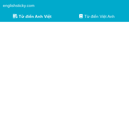
englishsticky.com
Từ điển Anh Việt
Từ điển Việt Anh