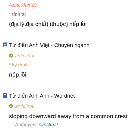
/'ænti'klainəl/
* tính từ
(địa lý,địa chất) (thuộc) nếp lồi
Từ điển Anh Việt - Chuyên ngành
anticlinal
* kỹ thuật
nếp lồi
Từ điển Anh Anh - Wordnet
anticlinal
sloping downward away from a common crest
Antonyms:
synclinal