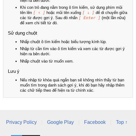
hiện ra bên dưới.
Khi con trỏ đang nằm trong ô tìm kiếm, sử dụng phím mũi
tên lên
[ ↑ ]
hoặc mũi tên xuống
[ ↓ ]
để di chuyển giữa
các từ được gợi ý. Sau đó nhấn
[ Enter ]
(một lần nữa)
để xem chi tiết từ đó.
Sử dụng chuột
Nhấp chuột ô tìm kiếm hoặc biểu tượng kính lúp.
Nhập từ cần tìm vào ô tìm kiếm và xem các từ được gợi ý
hiện ra bên dưới.
Nhấp chuột vào từ muốn xem.
Lưu ý
Nếu nhập từ khóa quá ngắn bạn sẽ không nhìn thấy từ bạn
muốn tìm trong danh sách gợi ý, khi đó bạn hãy nhập thêm
các chữ tiếp theo để hiện ra từ chính xác.
Privacy Policy
|
Google Play
|
Facebook
|
Top ↑