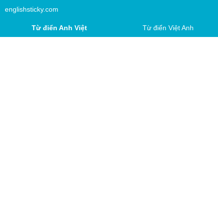
englishsticky.com
Từ điển Anh Việt
Từ điển Việt Anh