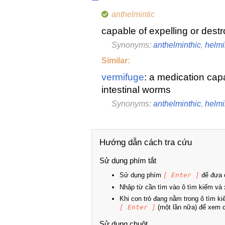
anthelmintic
capable of expelling or dest
Synonyms:
anthelminthic
,
helmi
Similar:
vermifuge
: a medication cap
intestinal worms
Synonyms:
anthelminthic
,
helmi
Hướng dẫn cách tra cứu
Sử dụng phím tắt
Sử dụng phím
[ Enter ]
để đưa c
Nhập từ cần tìm vào ô tìm kiếm và 
Khi con trỏ đang nằm trong ô tìm k
[ Enter ]
(một lần nữa) để xem ch
Sử dụng chuột