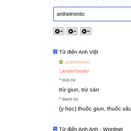
••
••
••
Từ điển Anh Việt
anthelmintic
/,ænθel'mintik/
* tính từ
trừ giun, trừ sán
* danh từ
(y học) thuốc giun, thuốc sâ
Từ điển Anh Anh - Wordnet