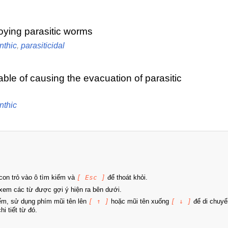
roying parasitic worms
nthic
,
parasiticidal
able of causing the evacuation of parasitic
nthic
on trỏ vào ô tìm kiếm và
[ Esc ]
để thoát khỏi.
xem các từ được gợi ý hiện ra bên dưới.
iếm, sử dụng phím mũi tên lên
[ ↑ ]
hoặc mũi tên xuống
[ ↓ ]
để di chuyể
i tiết từ đó.