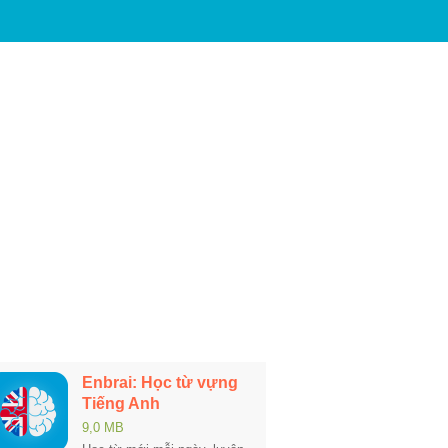
Enbrai: Học từ vựng
Tiếng Anh
9,0 MB