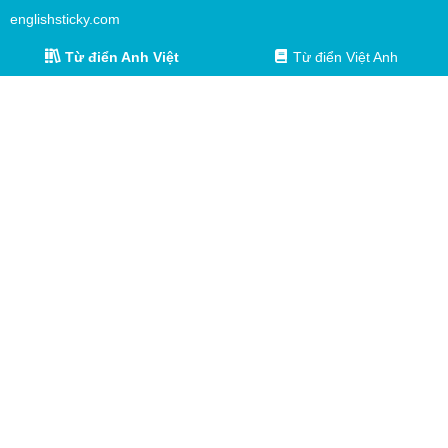
englishsticky.com
Từ điển Anh Việt
Từ điển Việt Anh