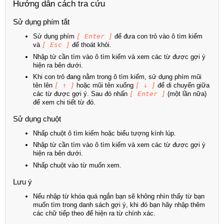
Hướng dẫn cách tra cứu
Sử dụng phím tắt
Sử dụng phím
[ Enter ]
để đưa con trỏ vào ô tìm kiếm
và
[ Esc ]
để thoát khỏi.
Nhập từ cần tìm vào ô tìm kiếm và xem các từ được gợi ý
hiện ra bên dưới.
Khi con trỏ đang nằm trong ô tìm kiếm, sử dụng phím mũi
tên lên
[ ↑ ]
hoặc mũi tên xuống
[ ↓ ]
để di chuyển giữa
các từ được gợi ý. Sau đó nhấn
[ Enter ]
(một lần nữa)
để xem chi tiết từ đó.
Sử dụng chuột
Nhấp chuột ô tìm kiếm hoặc biểu tượng kính lúp.
Nhập từ cần tìm vào ô tìm kiếm và xem các từ được gợi ý
hiện ra bên dưới.
Nhấp chuột vào từ muốn xem.
Lưu ý
Nếu nhập từ khóa quá ngắn bạn sẽ không nhìn thấy từ bạn
muốn tìm trong danh sách gợi ý, khi đó bạn hãy nhập thêm
các chữ tiếp theo để hiện ra từ chính xác.