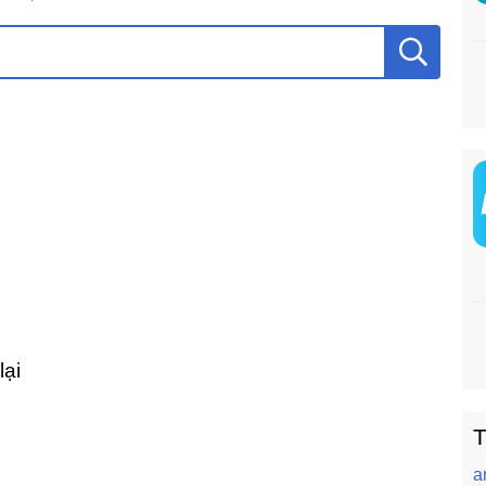
lại
T
a