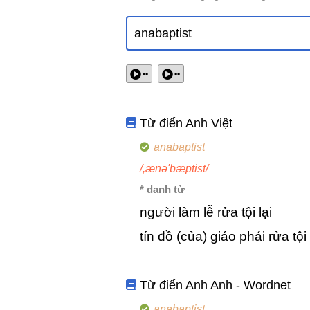
••
••
Từ điển Anh Việt
anabaptist
/,ænə'bæptist/
* danh từ
người làm lễ rửa tội lại
tín đồ (của) giáo phái rửa tội 
Từ điển Anh Anh - Wordnet
anabaptist