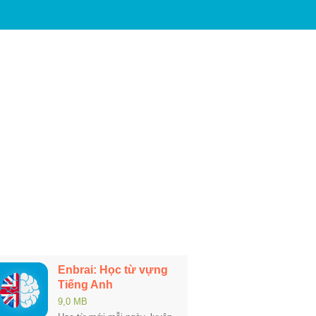
Enbrai: Học từ vựng
Tiếng Anh
9,0 MB