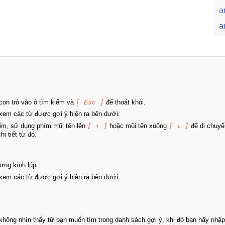
a
a
on trỏ vào ô tìm kiếm và
[ Esc ]
để thoát khỏi.
xem các từ được gợi ý hiện ra bên dưới.
iếm, sử dụng phím mũi tên lên
[ ↑ ]
hoặc mũi tên xuống
[ ↓ ]
để di chuyể
i tiết từ đó.
ợng kính lúp.
xem các từ được gợi ý hiện ra bên dưới.
hông nhìn thấy từ bạn muốn tìm trong danh sách gợi ý, khi đó bạn hãy nhập 