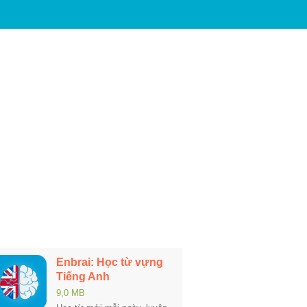
Enbrai: Học từ vựng
Tiếng Anh
9,0 MB