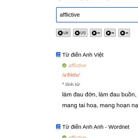
UK
US
••
••
••
Từ điển Anh Việt
afflictive
/ə'fliktiv/
* tính từ
làm đau đớn, làm đau buồn, 
mang tai hoạ, mang hoạn n
Từ điển Anh Anh - Wordnet
afflictive