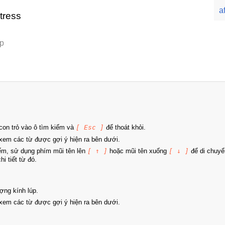
af
tress
up
on trỏ vào ô tìm kiếm và
[ Esc ]
để thoát khỏi.
xem các từ được gợi ý hiện ra bên dưới.
iếm, sử dụng phím mũi tên lên
[ ↑ ]
hoặc mũi tên xuống
[ ↓ ]
để di chuyể
i tiết từ đó.
ợng kính lúp.
xem các từ được gợi ý hiện ra bên dưới.