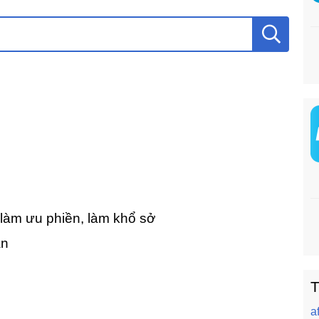
làm ưu phiền, làm khổ sở
ạn
T
af