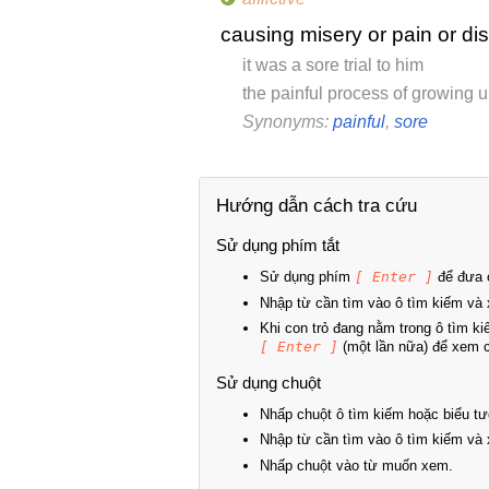
causing misery or pain or dis
it was a sore trial to him
the painful process of growing 
Synonyms:
painful
,
sore
Hướng dẫn cách tra cứu
Sử dụng phím tắt
Sử dụng phím
[ Enter ]
để đưa c
Nhập từ cần tìm vào ô tìm kiếm và 
Khi con trỏ đang nằm trong ô tìm k
[ Enter ]
(một lần nữa) để xem ch
Sử dụng chuột
Nhấp chuột ô tìm kiếm hoặc biểu tư
Nhập từ cần tìm vào ô tìm kiếm và 
Nhấp chuột vào từ muốn xem.