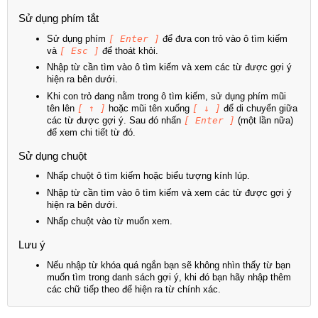
Sử dụng phím tắt
Sử dụng phím
[ Enter ]
để đưa con trỏ vào ô tìm kiếm
và
[ Esc ]
để thoát khỏi.
Nhập từ cần tìm vào ô tìm kiếm và xem các từ được gợi ý
hiện ra bên dưới.
Khi con trỏ đang nằm trong ô tìm kiếm, sử dụng phím mũi
tên lên
[ ↑ ]
hoặc mũi tên xuống
[ ↓ ]
để di chuyển giữa
các từ được gợi ý. Sau đó nhấn
[ Enter ]
(một lần nữa)
để xem chi tiết từ đó.
Sử dụng chuột
Nhấp chuột ô tìm kiếm hoặc biểu tượng kính lúp.
Nhập từ cần tìm vào ô tìm kiếm và xem các từ được gợi ý
hiện ra bên dưới.
Nhấp chuột vào từ muốn xem.
Lưu ý
Nếu nhập từ khóa quá ngắn bạn sẽ không nhìn thấy từ bạn
muốn tìm trong danh sách gợi ý, khi đó bạn hãy nhập thêm
các chữ tiếp theo để hiện ra từ chính xác.