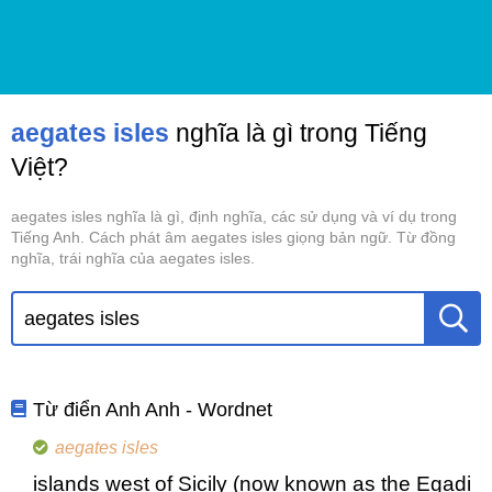
aegates isles
nghĩa là gì trong Tiếng
Việt?
aegates isles nghĩa là gì, định nghĩa, các sử dụng và ví dụ trong
Tiếng Anh. Cách phát âm aegates isles giọng bản ngữ. Từ đồng
nghĩa, trái nghĩa của aegates isles.
Từ điển Anh Anh - Wordnet
aegates isles
islands west of Sicily (now known as the Egadi