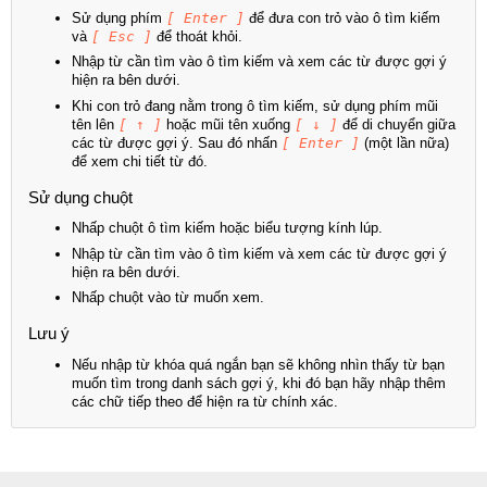
Sử dụng phím
[ Enter ]
để đưa con trỏ vào ô tìm kiếm
và
[ Esc ]
để thoát khỏi.
Nhập từ cần tìm vào ô tìm kiếm và xem các từ được gợi ý
hiện ra bên dưới.
Khi con trỏ đang nằm trong ô tìm kiếm, sử dụng phím mũi
tên lên
[ ↑ ]
hoặc mũi tên xuống
[ ↓ ]
để di chuyển giữa
các từ được gợi ý. Sau đó nhấn
[ Enter ]
(một lần nữa)
để xem chi tiết từ đó.
Sử dụng chuột
Nhấp chuột ô tìm kiếm hoặc biểu tượng kính lúp.
Nhập từ cần tìm vào ô tìm kiếm và xem các từ được gợi ý
hiện ra bên dưới.
Nhấp chuột vào từ muốn xem.
Lưu ý
Nếu nhập từ khóa quá ngắn bạn sẽ không nhìn thấy từ bạn
muốn tìm trong danh sách gợi ý, khi đó bạn hãy nhập thêm
các chữ tiếp theo để hiện ra từ chính xác.