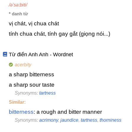
/ə'sə:biti/
* danh từ
vị chát, vị chua chát
tính chua chát, tính gay gắt (giọng nói...)
Từ điển Anh Anh - Wordnet
acerbity
a sharp bitterness
a sharp sour taste
Synonyms:
tartness
Similar:
bitterness
: a rough and bitter manner
Synonyms:
acrimony
,
jaundice
,
tartness
,
thorniness