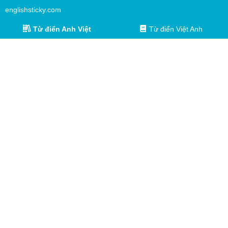
englishsticky.com
Từ điển Anh Việt
Từ điển Việt Anh