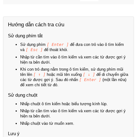
Hướng dẫn cách tra cứu
Sử dụng phím tắt
Sử dụng phím
[ Enter ]
để đưa con trỏ vào ô tìm kiếm
và
[ Esc ]
để thoát khỏi.
Nhập từ cần tìm vào ô tìm kiếm và xem các từ được gợi ý
hiện ra bên dưới.
Khi con trỏ đang nằm trong ô tìm kiếm, sử dụng phím mũi
tên lên
[ ↑ ]
hoặc mũi tên xuống
[ ↓ ]
để di chuyển giữa
các từ được gợi ý. Sau đó nhấn
[ Enter ]
(một lần nữa)
để xem chi tiết từ đó.
Sử dụng chuột
Nhấp chuột ô tìm kiếm hoặc biểu tượng kính lúp.
Nhập từ cần tìm vào ô tìm kiếm và xem các từ được gợi ý
hiện ra bên dưới.
Nhấp chuột vào từ muốn xem.
Lưu ý