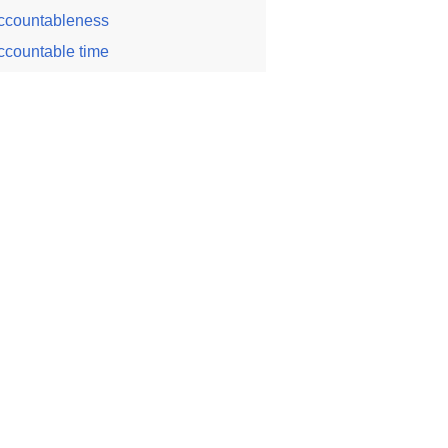
ccountableness
ccountable time