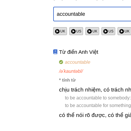
UK
US
UK
US
UK
Từ điển Anh Việt
accountable
/ə'kauntəbl/
* tính từ
chịu trách nhiệm, có trách nh
to be accountable to somebody: 
to be accountable for something:
có thể nói rõ được, có thể gi