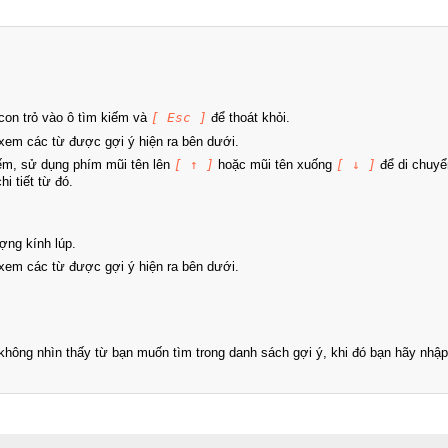
on trỏ vào ô tìm kiếm và
[ Esc ]
để thoát khỏi.
xem các từ được gợi ý hiện ra bên dưới.
iếm, sử dụng phím mũi tên lên
[ ↑ ]
hoặc mũi tên xuống
[ ↓ ]
để di chuyể
i tiết từ đó.
ợng kính lúp.
xem các từ được gợi ý hiện ra bên dưới.
hông nhìn thấy từ bạn muốn tìm trong danh sách gợi ý, khi đó bạn hãy nhập 