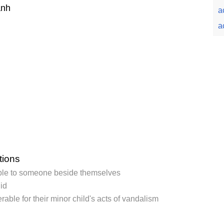
ành
a
a
tions
le to someone beside themselves
did
rable for their minor child's acts of vandalism