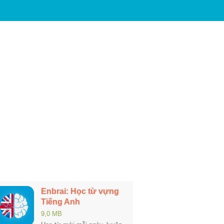
Enbrai: Học từ vựng
Tiếng Anh
9,0 MB