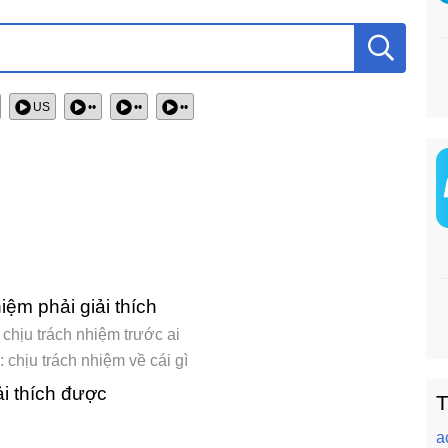
US
••
••
••
iệm phải giải thích
chịu trách nhiệm trước ai
 chịu trách nhiệm về cái gì
ải thích được
T
a