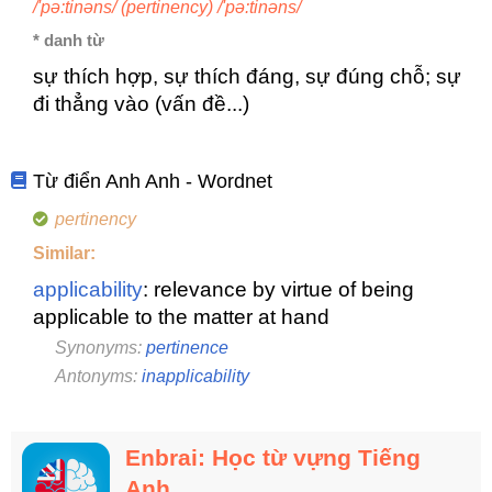
/'pə:tinəns/ (pertinency) /'pə:tinəns/
* danh từ
sự thích hợp, sự thích đáng, sự đúng chỗ; sự
đi thẳng vào (vấn đề...)
Từ điển Anh Anh - Wordnet
pertinency
Similar:
applicability
: relevance by virtue of being
applicable to the matter at hand
Synonyms:
pertinence
Antonyms:
inapplicability
Enbrai: Học từ vựng Tiếng
Anh