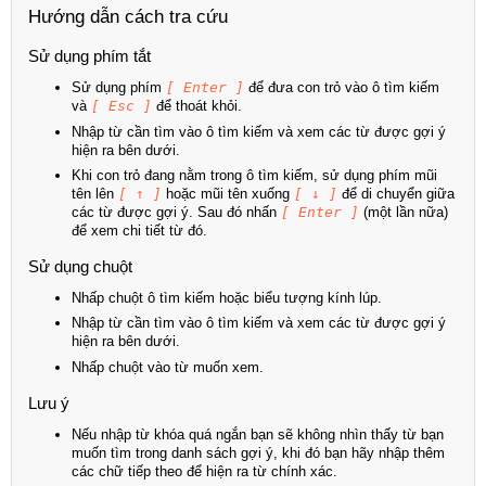
Hướng dẫn cách tra cứu
Sử dụng phím tắt
Sử dụng phím
[ Enter ]
để đưa con trỏ vào ô tìm kiếm
và
[ Esc ]
để thoát khỏi.
Nhập từ cần tìm vào ô tìm kiếm và xem các từ được gợi ý
hiện ra bên dưới.
Khi con trỏ đang nằm trong ô tìm kiếm, sử dụng phím mũi
tên lên
[ ↑ ]
hoặc mũi tên xuống
[ ↓ ]
để di chuyển giữa
các từ được gợi ý. Sau đó nhấn
[ Enter ]
(một lần nữa)
để xem chi tiết từ đó.
Sử dụng chuột
Nhấp chuột ô tìm kiếm hoặc biểu tượng kính lúp.
Nhập từ cần tìm vào ô tìm kiếm và xem các từ được gợi ý
hiện ra bên dưới.
Nhấp chuột vào từ muốn xem.
Lưu ý
Nếu nhập từ khóa quá ngắn bạn sẽ không nhìn thấy từ bạn
muốn tìm trong danh sách gợi ý, khi đó bạn hãy nhập thêm
các chữ tiếp theo để hiện ra từ chính xác.