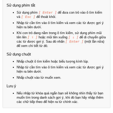
Sử dụng phím tắt
Sử dụng phím
[ Enter ]
để đưa con trỏ vào ô tìm kiếm
và
[ Esc ]
để thoát khỏi.
Nhập từ cần tìm vào ô tìm kiếm và xem các từ được gợi ý
hiện ra bên dưới.
Khi con trỏ đang nằm trong ô tìm kiếm, sử dụng phím mũi
tên lên
[ ↑ ]
hoặc mũi tên xuống
[ ↓ ]
để di chuyển giữa
các từ được gợi ý. Sau đó nhấn
[ Enter ]
(một lần nữa)
để xem chi tiết từ đó.
Sử dụng chuột
Nhấp chuột ô tìm kiếm hoặc biểu tượng kính lúp.
Nhập từ cần tìm vào ô tìm kiếm và xem các từ được gợi ý
hiện ra bên dưới.
Nhấp chuột vào từ muốn xem.
Lưu ý
Nếu nhập từ khóa quá ngắn bạn sẽ không nhìn thấy từ bạn
muốn tìm trong danh sách gợi ý, khi đó bạn hãy nhập thêm
các chữ tiếp theo để hiện ra từ chính xác.