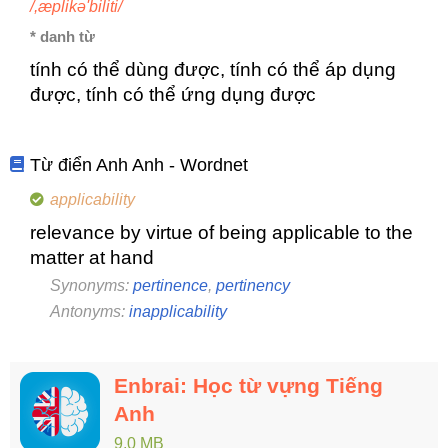
/,æplikə'biliti/
* danh từ
tính có thể dùng được, tính có thể áp dụng
được, tính có thể ứng dụng được
Từ điển Anh Anh - Wordnet
applicability
relevance by virtue of being applicable to the
matter at hand
Synonyms:
pertinence
,
pertinency
Antonyms:
inapplicability
Enbrai: Học từ vựng Tiếng
Anh
9,0 MB