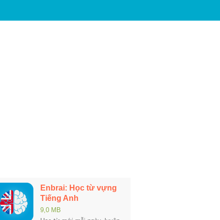
Enbrai: Học từ vựng
Tiếng Anh
9,0 MB