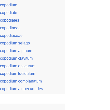
ycopodium
ycopodiate
ycopodiales
ycopodineae
ycopodiaceae
ycopodium selago
ycopodium alpinum
ycopodium clavitum
ycopodium obscurum
ycopodium lucidulum
ycopodium complanatum
ycopodium alopecuroides