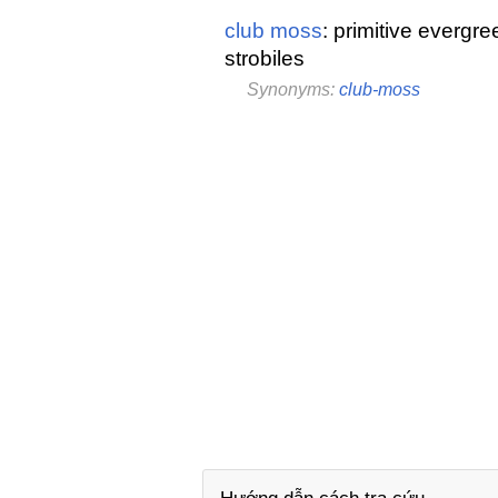
club moss
: primitive evergr
strobiles
Synonyms:
club-moss