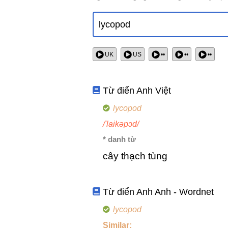
UK
US
••
••
••
Từ điển Anh Việt
lycopod
/'laikəpɔd/
* danh từ
cây thạch tùng
Từ điển Anh Anh - Wordnet
lycopod
Similar: