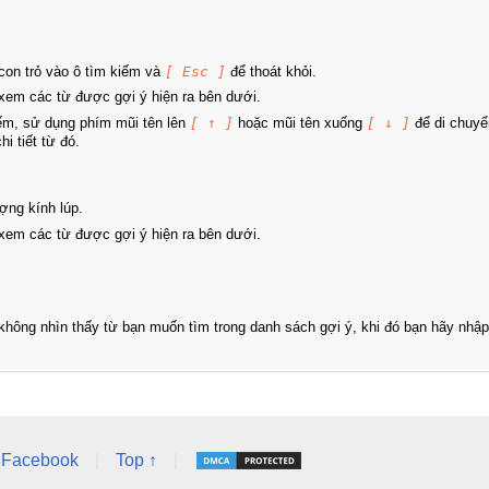
on trỏ vào ô tìm kiếm và
[ Esc ]
để thoát khỏi.
xem các từ được gợi ý hiện ra bên dưới.
iếm, sử dụng phím mũi tên lên
[ ↑ ]
hoặc mũi tên xuống
[ ↓ ]
để di chuyể
i tiết từ đó.
ợng kính lúp.
xem các từ được gợi ý hiện ra bên dưới.
hông nhìn thấy từ bạn muốn tìm trong danh sách gợi ý, khi đó bạn hãy nhập 
Facebook
|
Top ↑
|