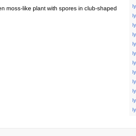
l
een moss-like plant with spores in club-shaped
l
l
l
l
l
l
l
l
l
l
l