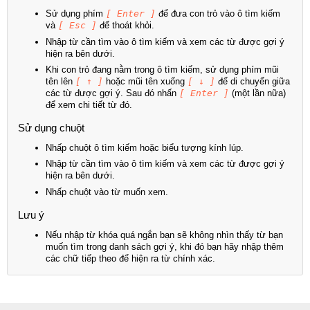
Sử dụng phím
[ Enter ]
để đưa con trỏ vào ô tìm kiếm
và
[ Esc ]
để thoát khỏi.
Nhập từ cần tìm vào ô tìm kiếm và xem các từ được gợi ý
hiện ra bên dưới.
Khi con trỏ đang nằm trong ô tìm kiếm, sử dụng phím mũi
tên lên
[ ↑ ]
hoặc mũi tên xuống
[ ↓ ]
để di chuyển giữa
các từ được gợi ý. Sau đó nhấn
[ Enter ]
(một lần nữa)
để xem chi tiết từ đó.
Sử dụng chuột
Nhấp chuột ô tìm kiếm hoặc biểu tượng kính lúp.
Nhập từ cần tìm vào ô tìm kiếm và xem các từ được gợi ý
hiện ra bên dưới.
Nhấp chuột vào từ muốn xem.
Lưu ý
Nếu nhập từ khóa quá ngắn bạn sẽ không nhìn thấy từ bạn
muốn tìm trong danh sách gợi ý, khi đó bạn hãy nhập thêm
các chữ tiếp theo để hiện ra từ chính xác.