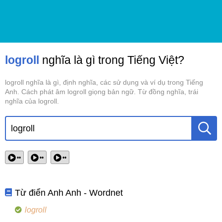
logroll
nghĩa là gì trong Tiếng Việt?
logroll nghĩa là gì, định nghĩa, các sử dụng và ví dụ trong Tiếng
Anh. Cách phát âm logroll giọng bản ngữ. Từ đồng nghĩa, trái
nghĩa của logroll.
••
••
••
Từ điển Anh Anh - Wordnet
logroll