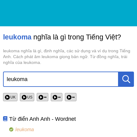
leukoma
nghĩa là gì trong Tiếng Việt?
leukoma nghĩa là gì, định nghĩa, các sử dụng và ví dụ trong Tiếng
Anh. Cách phát âm leukoma giọng bản ngữ. Từ đồng nghĩa, trái
nghĩa của leukoma.
UK
US
••
••
••
Từ điển Anh Anh - Wordnet
leukoma