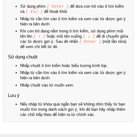
Sử dụng phím
[ Enter ]
để đưa con trỏ vào ô tìm kiếm
và
[ Esc ]
để thoát khỏi.
Nhập từ cần tìm vào ô tìm kiếm và xem các từ được gợi ý
hiện ra bên dưới.
Khi con trỏ đang nằm trong ô tìm kiếm, sử dụng phím mũi
tên lên
[ ↑ ]
hoặc mũi tên xuống
[ ↓ ]
để di chuyển giữa
các từ được gợi ý. Sau đó nhấn
[ Enter ]
(một lần nữa)
để xem chi tiết từ đó.
Sử dụng chuột
Nhấp chuột ô tìm kiếm hoặc biểu tượng kính lúp.
Nhập từ cần tìm vào ô tìm kiếm và xem các từ được gợi ý
hiện ra bên dưới.
Nhấp chuột vào từ muốn xem.
Lưu ý
Nếu nhập từ khóa quá ngắn bạn sẽ không nhìn thấy từ bạn
muốn tìm trong danh sách gợi ý, khi đó bạn hãy nhập thêm
các chữ tiếp theo để hiện ra từ chính xác.