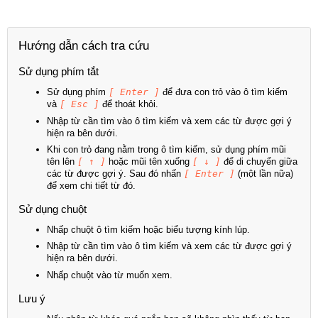
Hướng dẫn cách tra cứu
Sử dụng phím tắt
Sử dụng phím
[ Enter ]
để đưa con trỏ vào ô tìm kiếm
và
[ Esc ]
để thoát khỏi.
Nhập từ cần tìm vào ô tìm kiếm và xem các từ được gợi ý
hiện ra bên dưới.
Khi con trỏ đang nằm trong ô tìm kiếm, sử dụng phím mũi
tên lên
[ ↑ ]
hoặc mũi tên xuống
[ ↓ ]
để di chuyển giữa
các từ được gợi ý. Sau đó nhấn
[ Enter ]
(một lần nữa)
để xem chi tiết từ đó.
Sử dụng chuột
Nhấp chuột ô tìm kiếm hoặc biểu tượng kính lúp.
Nhập từ cần tìm vào ô tìm kiếm và xem các từ được gợi ý
hiện ra bên dưới.
Nhấp chuột vào từ muốn xem.
Lưu ý