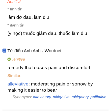
/'lenitiv/
* tính từ
làm đỡ đau, làm dịu
* danh từ
(y học) thuốc giảm đau, thuốc làm dịu
Từ điển Anh Anh - Wordnet
lenitive
remedy that eases pain and discomfort
Similar:
alleviative
: moderating pain or sorrow by
making it easier to bear
Synonyms:
alleviatory
,
mitigative
,
mitigatory
,
palliative