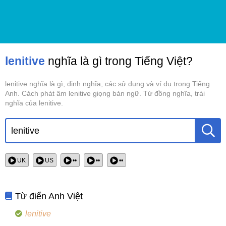
lenitive
nghĩa là gì trong Tiếng Việt?
lenitive nghĩa là gì, định nghĩa, các sử dụng và ví dụ trong Tiếng
Anh. Cách phát âm lenitive giọng bản ngữ. Từ đồng nghĩa, trái
nghĩa của lenitive.
UK
US
••
••
••
Từ điển Anh Việt
lenitive