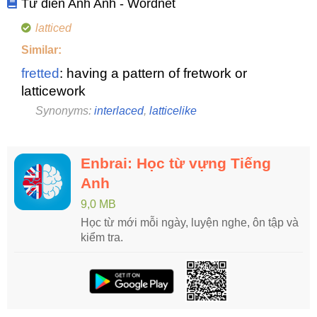
Từ điển Anh Anh - Wordnet
latticed
Similar:
fretted
: having a pattern of fretwork or
latticework
Synonyms:
interlaced
,
latticelike
Enbrai: Học từ vựng Tiếng
Anh
9,0 MB
Học từ mới mỗi ngày, luyện nghe, ôn tập và
kiểm tra.