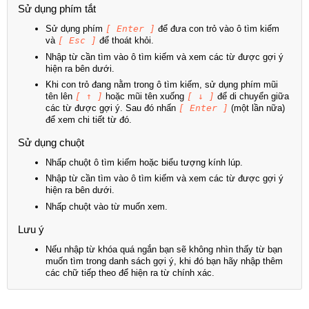
Sử dụng phím tắt
Sử dụng phím
[ Enter ]
để đưa con trỏ vào ô tìm kiếm
và
[ Esc ]
để thoát khỏi.
Nhập từ cần tìm vào ô tìm kiếm và xem các từ được gợi ý
hiện ra bên dưới.
Khi con trỏ đang nằm trong ô tìm kiếm, sử dụng phím mũi
tên lên
[ ↑ ]
hoặc mũi tên xuống
[ ↓ ]
để di chuyển giữa
các từ được gợi ý. Sau đó nhấn
[ Enter ]
(một lần nữa)
để xem chi tiết từ đó.
Sử dụng chuột
Nhấp chuột ô tìm kiếm hoặc biểu tượng kính lúp.
Nhập từ cần tìm vào ô tìm kiếm và xem các từ được gợi ý
hiện ra bên dưới.
Nhấp chuột vào từ muốn xem.
Lưu ý
Nếu nhập từ khóa quá ngắn bạn sẽ không nhìn thấy từ bạn
muốn tìm trong danh sách gợi ý, khi đó bạn hãy nhập thêm
các chữ tiếp theo để hiện ra từ chính xác.