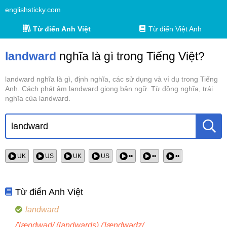
englishsticky.com
Từ điển Anh Việt
Từ điển Việt Anh
landward
nghĩa là gì trong Tiếng Việt?
landward nghĩa là gì, định nghĩa, các sử dụng và ví dụ trong Tiếng
Anh. Cách phát âm landward giọng bản ngữ. Từ đồng nghĩa, trái
nghĩa của landward.
UK
US
UK
US
••
••
••
Từ điển Anh Việt
landward
/'lændwəd/ (landwards) /'lændwədz/