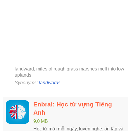
landward, miles of rough grass marshes melt into low
uplands
Synonyms:
landwards
Enbrai: Học từ vựng Tiếng
Anh
9,0 MB
Học từ mới mỗi ngày, luyện nghe, ôn tập và