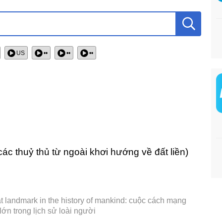
US
••
••
••
c thuỷ thủ từ ngoài khơi hướng về đất liền)
at landmark in the history of mankind: cuộc cách mạng
ớn trong lịch sử loài người