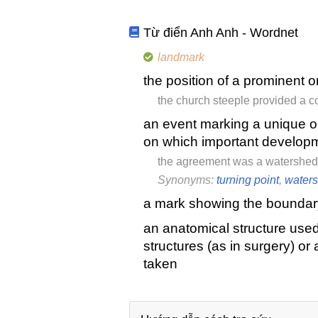
Từ điển Anh Anh - Wordnet
landmark
the position of a prominent o
the church steeple provided a 
an event marking a unique or
on which important develo
the agreement was a watershed i
Synonyms:
turning point
,
water
a mark showing the boundary
an anatomical structure used 
structures (as in surgery) o
taken