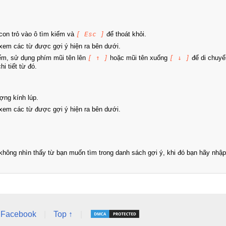
on trỏ vào ô tìm kiếm và
[ Esc ]
để thoát khỏi.
xem các từ được gợi ý hiện ra bên dưới.
iếm, sử dụng phím mũi tên lên
[ ↑ ]
hoặc mũi tên xuống
[ ↓ ]
để di chuyể
i tiết từ đó.
ợng kính lúp.
xem các từ được gợi ý hiện ra bên dưới.
hông nhìn thấy từ bạn muốn tìm trong danh sách gợi ý, khi đó bạn hãy nhập 
Facebook
|
Top ↑
|