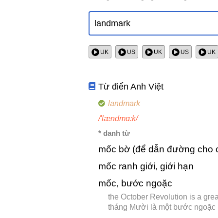
UK
US
UK
US
UK
Từ điển Anh Việt
landmark
/'lændmɑ:k/
* danh từ
mốc bờ (để dẫn đường cho cá
mốc ranh giới, giới hạn
mốc, bước ngoặc
the October Revolution is a gre
tháng Mười là một bước ngoặc l