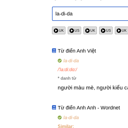
UK
US
UK
US
UK
Từ điển Anh Việt
la-di-da
/'la:di:dɑ:/
* danh từ
người màu mè, người kiểu 
Từ điển Anh Anh - Wordnet
la-di-da
Similar: