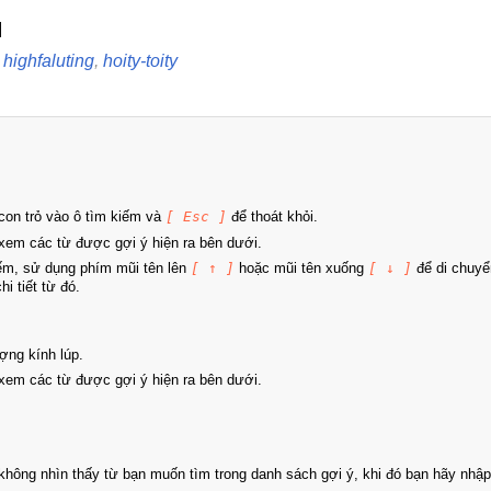
l
,
highfaluting
,
hoity-toity
on trỏ vào ô tìm kiếm và
[ Esc ]
để thoát khỏi.
xem các từ được gợi ý hiện ra bên dưới.
iếm, sử dụng phím mũi tên lên
[ ↑ ]
hoặc mũi tên xuống
[ ↓ ]
để di chuyể
i tiết từ đó.
ợng kính lúp.
xem các từ được gợi ý hiện ra bên dưới.
hông nhìn thấy từ bạn muốn tìm trong danh sách gợi ý, khi đó bạn hãy nhập 