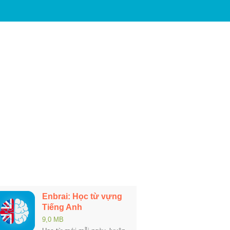
Enbrai: Học từ vựng
Tiếng Anh
9,0 MB