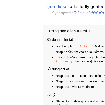
grandiose
: affectedly gentee
Synonyms:
hifalutin
,
highfalutin
Hướng dẫn cách tra cứu
Sử dụng phím tắt
Sử dụng phím
[ Enter ]
để đưa c
Nhập từ cần tìm vào ô tìm kiếm và 
Khi con trỏ đang nằm trong ô tìm k
[ Enter ]
(một lần nữa) để xem ch
Sử dụng chuột
Nhấp chuột ô tìm kiếm hoặc biểu tư
Nhập từ cần tìm vào ô tìm kiếm và 
Nhấp chuột vào từ muốn xem.
Lưu ý
Nếu nhập từ khóa quá ngắn bạn sẽ k