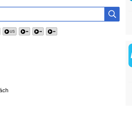
US
••
••
••
cách