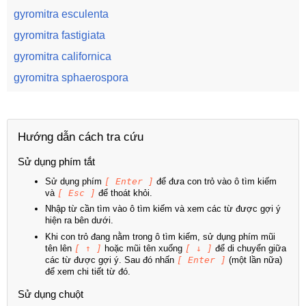
gyromitra esculenta
gyromitra fastigiata
gyromitra californica
gyromitra sphaerospora
Hướng dẫn cách tra cứu
Sử dụng phím tắt
Sử dụng phím
[ Enter ]
để đưa con trỏ vào ô tìm kiếm
và
[ Esc ]
để thoát khỏi.
Nhập từ cần tìm vào ô tìm kiếm và xem các từ được gợi ý
hiện ra bên dưới.
Khi con trỏ đang nằm trong ô tìm kiếm, sử dụng phím mũi
tên lên
[ ↑ ]
hoặc mũi tên xuống
[ ↓ ]
để di chuyển giữa
các từ được gợi ý. Sau đó nhấn
[ Enter ]
(một lần nữa)
để xem chi tiết từ đó.
Sử dụng chuột