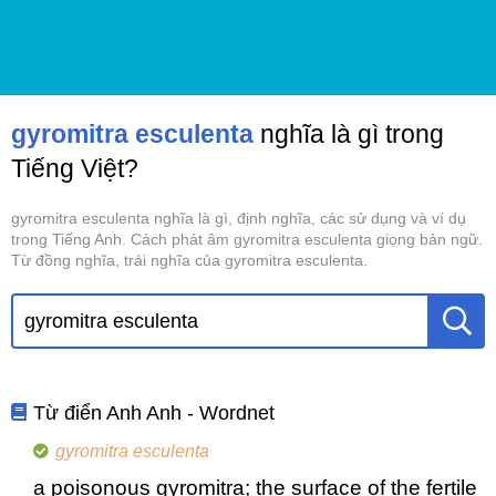
gyromitra esculenta
nghĩa là gì trong
Tiếng Việt?
gyromitra esculenta nghĩa là gì, định nghĩa, các sử dụng và ví dụ
trong Tiếng Anh. Cách phát âm gyromitra esculenta giọng bản ngữ.
Từ đồng nghĩa, trái nghĩa của gyromitra esculenta.
Từ điển Anh Anh - Wordnet
gyromitra esculenta
a poisonous gyromitra; the surface of the fertile