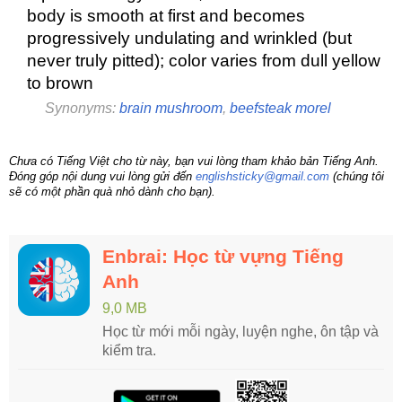
body is smooth at first and becomes
progressively undulating and wrinkled (but
never truly pitted); color varies from dull yellow
to brown
Synonyms:
brain mushroom
,
beefsteak morel
Chưa có Tiếng Việt cho từ này, bạn vui lòng tham khảo bản Tiếng Anh.
Đóng góp nội dung vui lòng gửi đến
englishsticky@gmail.com
(chúng tôi
sẽ có một phần quà nhỏ dành cho bạn).
Enbrai: Học từ vựng Tiếng
Anh
9,0 MB
Học từ mới mỗi ngày, luyện nghe, ôn tập và
kiểm tra.