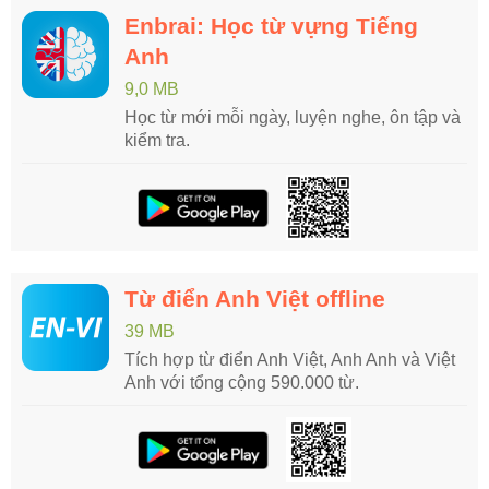
Enbrai: Học từ vựng Tiếng
Anh
9,0 MB
Học từ mới mỗi ngày, luyện nghe, ôn tập và
kiểm tra.
Từ điển Anh Việt offline
39 MB
Tích hợp từ điển Anh Việt, Anh Anh và Việt
Anh với tổng cộng 590.000 từ.