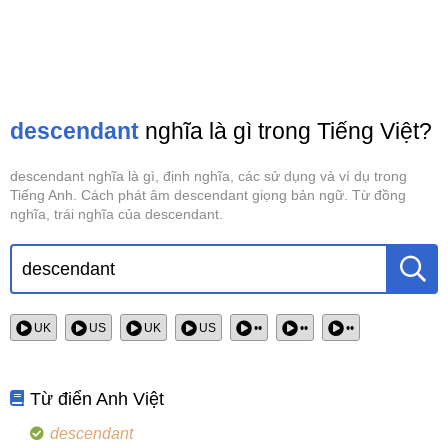
descendant
nghĩa là gì trong Tiếng Việt?
descendant nghĩa là gì, định nghĩa, các sử dụng và ví dụ trong
Tiếng Anh. Cách phát âm descendant giọng bản ngữ. Từ đồng
nghĩa, trái nghĩa của descendant.
UK
US
UK
US
••
••
••
Từ điển Anh Việt
descendant