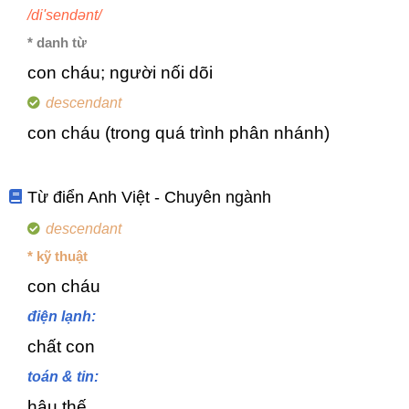
/di'sendənt/
* danh từ
con cháu; người nối dõi
descendant
con cháu (trong quá trình phân nhánh)
Từ điển Anh Việt - Chuyên ngành
descendant
* kỹ thuật
con cháu
điện lạnh:
chất con
toán & tin:
hậu thế