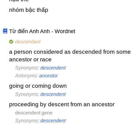
nhóm bậc thấp
Từ điển Anh Anh - Wordnet
descendant
a person considered as descended from some
ancestor or race
Synonyms:
descendent
Antonyms:
ancestor
going or coming down
Synonyms:
descendent
proceeding by descent from an ancestor
descendent gene
Synonyms:
descendent