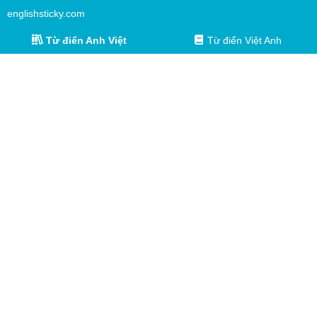
englishsticky.com
Từ điển Anh Việt
Từ điển Việt Anh