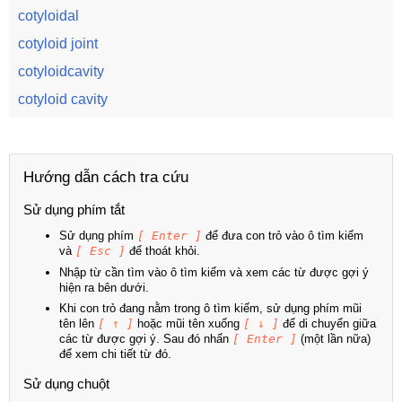
cotyloidal
cotyloid joint
cotyloidcavity
cotyloid cavity
Hướng dẫn cách tra cứu
Sử dụng phím tắt
Sử dụng phím
[ Enter ]
để đưa con trỏ vào ô tìm kiếm
và
[ Esc ]
để thoát khỏi.
Nhập từ cần tìm vào ô tìm kiếm và xem các từ được gợi ý
hiện ra bên dưới.
Khi con trỏ đang nằm trong ô tìm kiếm, sử dụng phím mũi
tên lên
[ ↑ ]
hoặc mũi tên xuống
[ ↓ ]
để di chuyển giữa
các từ được gợi ý. Sau đó nhấn
[ Enter ]
(một lần nữa)
để xem chi tiết từ đó.
Sử dụng chuột