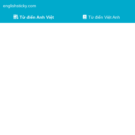
englishsticky.com
Từ điển Anh Việt
Từ điển Việt Anh