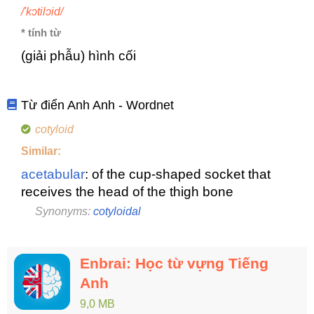
/'kɔtilɔid/
* tính từ
(giải phẫu) hình cối
Từ điển Anh Anh - Wordnet
cotyloid
Similar:
acetabular
: of the cup-shaped socket that
receives the head of the thigh bone
Synonyms:
cotyloidal
Enbrai: Học từ vựng Tiếng
Anh
9,0 MB