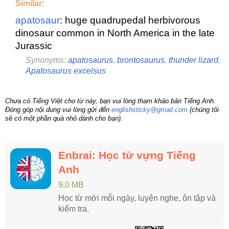
Similar:
apatosaur
: huge quadrupedal herbivorous
dinosaur common in North America in the late
Jurassic
Synonyms:
apatosaurus
,
brontosaurus
,
thunder lizard
,
Apatosaurus excelsus
Chưa có Tiếng Việt cho từ này, bạn vui lòng tham khảo bản Tiếng Anh.
Đóng góp nội dung vui lòng gửi đến
englishsticky@gmail.com
(chúng tôi
sẽ có một phần quà nhỏ dành cho bạn).
Enbrai: Học từ vựng Tiếng
Anh
9,0 MB
Học từ mới mỗi ngày, luyện nghe, ôn tập và
kiểm tra.