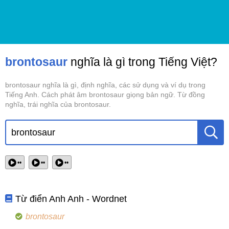
brontosaur
nghĩa là gì trong Tiếng Việt?
brontosaur nghĩa là gì, định nghĩa, các sử dụng và ví dụ trong
Tiếng Anh. Cách phát âm brontosaur giọng bản ngữ. Từ đồng
nghĩa, trái nghĩa của brontosaur.
••
••
••
Từ điển Anh Anh - Wordnet
brontosaur