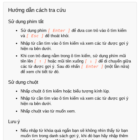
Hướng dẫn cách tra cứu
Sử dụng phím tắt
Sử dụng phím
[ Enter ]
để đưa con trỏ vào ô tìm kiếm
và
[ Esc ]
để thoát khỏi.
Nhập từ cần tìm vào ô tìm kiếm và xem các từ được gợi ý
hiện ra bên dưới.
Khi con trỏ đang nằm trong ô tìm kiếm, sử dụng phím mũi
tên lên
[ ↑ ]
hoặc mũi tên xuống
[ ↓ ]
để di chuyển giữa
các từ được gợi ý. Sau đó nhấn
[ Enter ]
(một lần nữa)
để xem chi tiết từ đó.
Sử dụng chuột
Nhấp chuột ô tìm kiếm hoặc biểu tượng kính lúp.
Nhập từ cần tìm vào ô tìm kiếm và xem các từ được gợi ý
hiện ra bên dưới.
Nhấp chuột vào từ muốn xem.
Lưu ý
Nếu nhập từ khóa quá ngắn bạn sẽ không nhìn thấy từ bạn
muốn tìm trong danh sách gợi ý, khi đó bạn hãy nhập thêm