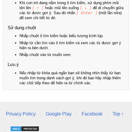
Khi con trỏ đang nằm trong ô tìm kiếm, sử dụng phím mũi
tên lên
[ ↑ ]
hoặc mũi tên xuống
[ ↓ ]
để di chuyển giữa
các từ được gợi ý. Sau đó nhấn
[ Enter ]
(một lần nữa)
để xem chi tiết từ đó.
Sử dụng chuột
Nhấp chuột ô tìm kiếm hoặc biểu tượng kính lúp.
Nhập từ cần tìm vào ô tìm kiếm và xem các từ được gợi ý
hiện ra bên dưới.
Nhấp chuột vào từ muốn xem.
Lưu ý
Nếu nhập từ khóa quá ngắn bạn sẽ không nhìn thấy từ bạn
muốn tìm trong danh sách gợi ý, khi đó bạn hãy nhập thêm
các chữ tiếp theo để hiện ra từ chính xác.
Privacy Policy
|
Google Play
|
Facebook
|
Top ↑
|