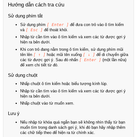
Hướng dẫn cách tra cứu
Sử dụng phím tắt
Sử dụng phím
[ Enter ]
để đưa con trỏ vào ô tìm kiếm
và
[ Esc ]
để thoát khỏi.
Nhập từ cần tìm vào ô tìm kiếm và xem các từ được gợi ý
hiện ra bên dưới.
Khi con trỏ đang nằm trong ô tìm kiếm, sử dụng phím mũi
tên lên
[ ↑ ]
hoặc mũi tên xuống
[ ↓ ]
để di chuyển giữa
các từ được gợi ý. Sau đó nhấn
[ Enter ]
(một lần nữa)
để xem chi tiết từ đó.
Sử dụng chuột
Nhấp chuột ô tìm kiếm hoặc biểu tượng kính lúp.
Nhập từ cần tìm vào ô tìm kiếm và xem các từ được gợi ý
hiện ra bên dưới.
Nhấp chuột vào từ muốn xem.
Lưu ý
Nếu nhập từ khóa quá ngắn bạn sẽ không nhìn thấy từ bạn
muốn tìm trong danh sách gợi ý, khi đó bạn hãy nhập thêm
các chữ tiếp theo để hiện ra từ chính xác.