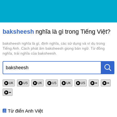
baksheesh
nghĩa là gì trong Tiếng Việt?
baksheesh nghĩa là gì, định nghĩa, các sử dụng và ví dụ trong
Tiếng Anh. Cách phát âm baksheesh giọng bản ngữ. Từ đồng
nghĩa, trái nghĩa của baksheesh.
UK
US
UK
US
UK
US
••
••
••
Từ điển Anh Việt