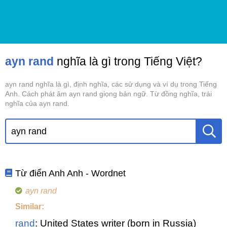
ayn rand
nghĩa là gì trong Tiếng Việt?
ayn rand nghĩa là gì, định nghĩa, các sử dụng và ví dụ trong Tiếng
Anh. Cách phát âm ayn rand giọng bản ngữ. Từ đồng nghĩa, trái
nghĩa của ayn rand.
Từ điển Anh Anh - Wordnet
ayn rand
Similar:
rand
: United States writer (born in Russia)