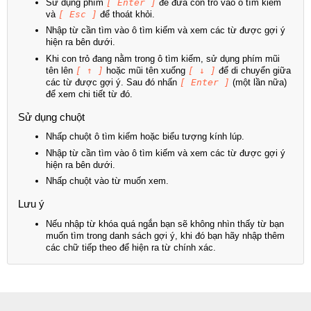
Sử dụng phím
[ Enter ]
để đưa con trỏ vào ô tìm kiếm
và
[ Esc ]
để thoát khỏi.
Nhập từ cần tìm vào ô tìm kiếm và xem các từ được gợi ý
hiện ra bên dưới.
Khi con trỏ đang nằm trong ô tìm kiếm, sử dụng phím mũi
tên lên
[ ↑ ]
hoặc mũi tên xuống
[ ↓ ]
để di chuyển giữa
các từ được gợi ý. Sau đó nhấn
[ Enter ]
(một lần nữa)
để xem chi tiết từ đó.
Sử dụng chuột
Nhấp chuột ô tìm kiếm hoặc biểu tượng kính lúp.
Nhập từ cần tìm vào ô tìm kiếm và xem các từ được gợi ý
hiện ra bên dưới.
Nhấp chuột vào từ muốn xem.
Lưu ý
Nếu nhập từ khóa quá ngắn bạn sẽ không nhìn thấy từ bạn
muốn tìm trong danh sách gợi ý, khi đó bạn hãy nhập thêm
các chữ tiếp theo để hiện ra từ chính xác.