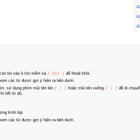
a
a
a
on trỏ vào ô tìm kiếm và
[ Esc ]
để thoát khỏi.
xem các từ được gợi ý hiện ra bên dưới.
iếm, sử dụng phím mũi tên lên
[ ↑ ]
hoặc mũi tên xuống
[ ↓ ]
để di chuyể
i tiết từ đó.
ợng kính lúp.
xem các từ được gợi ý hiện ra bên dưới.