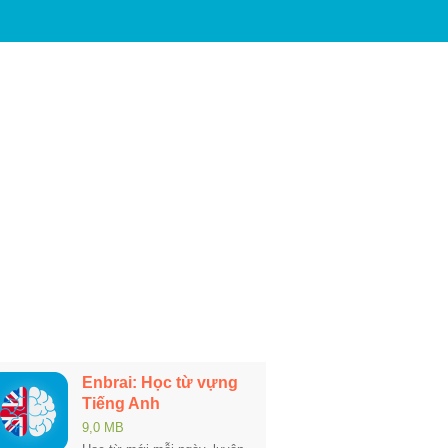
Enbrai: Học từ vựng
Tiếng Anh
9,0 MB