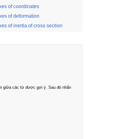
xes of coordinates
xes of deformation
xes of inertia of cross section
n giữa các từ được gợi ý. Sau đó nhấn