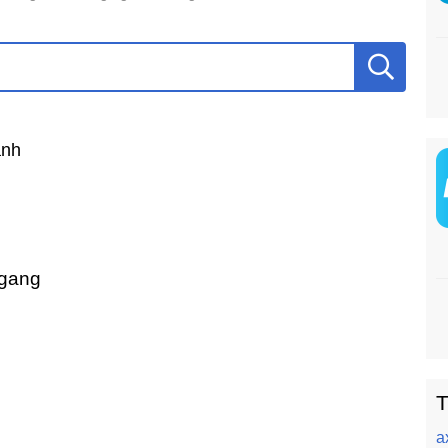
ành
 ngang
T
a