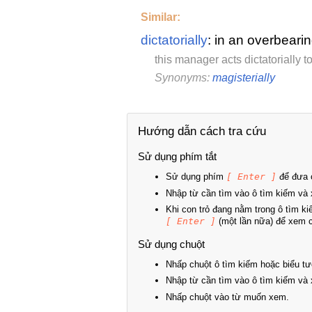
Similar:
dictatorially
: in an overbeari
this manager acts dictatorially 
Synonyms:
magisterially
Hướng dẫn cách tra cứu
Sử dụng phím tắt
Sử dụng phím
[ Enter ]
để đưa c
Nhập từ cần tìm vào ô tìm kiếm và 
Khi con trỏ đang nằm trong ô tìm k
[ Enter ]
(một lần nữa) để xem ch
Sử dụng chuột
Nhấp chuột ô tìm kiếm hoặc biểu tư
Nhập từ cần tìm vào ô tìm kiếm và 
Nhấp chuột vào từ muốn xem.