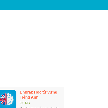
Enbrai: Học từ vựng
Tiếng Anh
9,0 MB