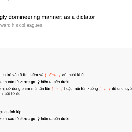
ngly domineering manner; as a dictator
toward his colleagues
on trỏ vào ô tìm kiếm và
[ Esc ]
để thoát khỏi.
xem các từ được gợi ý hiện ra bên dưới.
iếm, sử dụng phím mũi tên lên
[ ↑ ]
hoặc mũi tên xuống
[ ↓ ]
để di chuyể
i tiết từ đó.
ợng kính lúp.
xem các từ được gợi ý hiện ra bên dưới.