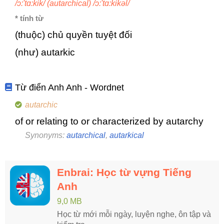
/ɔ:'tɑ:kik/ (autarchical) /ɔ:'tɑ:kikəl/
* tính từ
(thuộc) chủ quyền tuyệt đối
(như) autarkic
Từ điển Anh Anh - Wordnet
autarchic
of or relating to or characterized by autarchy
Synonyms:
autarchical
,
autarkical
Enbrai: Học từ vựng Tiếng
Anh
9,0 MB
Học từ mới mỗi ngày, luyện nghe, ôn tập và