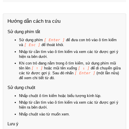
Hướng dẫn cách tra cứu
Sử dụng phím tắt
Sử dụng phím
[ Enter ]
để đưa con trỏ vào ô tìm kiếm
và
[ Esc ]
để thoát khỏi.
Nhập từ cần tìm vào ô tìm kiếm và xem các từ được gợi ý
hiện ra bên dưới.
Khi con trỏ đang nằm trong ô tìm kiếm, sử dụng phím mũi
tên lên
[ ↑ ]
hoặc mũi tên xuống
[ ↓ ]
để di chuyển giữa
các từ được gợi ý. Sau đó nhấn
[ Enter ]
(một lần nữa)
để xem chi tiết từ đó.
Sử dụng chuột
Nhấp chuột ô tìm kiếm hoặc biểu tượng kính lúp.
Nhập từ cần tìm vào ô tìm kiếm và xem các từ được gợi ý
hiện ra bên dưới.
Nhấp chuột vào từ muốn xem.
Lưu ý