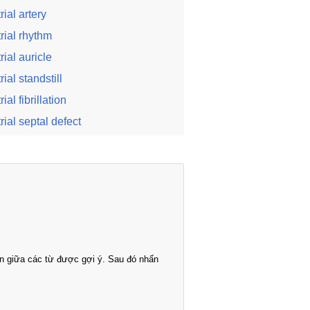
trial artery
trial rhythm
trial auricle
rial standstill
rial fibrillation
trial septal defect
n giữa các từ được gợi ý. Sau đó nhấn