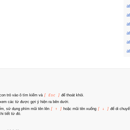
a
a
a
at
at
a
on trỏ vào ô tìm kiếm và
[ Esc ]
để thoát khỏi.
xem các từ được gợi ý hiện ra bên dưới.
iếm, sử dụng phím mũi tên lên
[ ↑ ]
hoặc mũi tên xuống
[ ↓ ]
để di chuyể
i tiết từ đó.