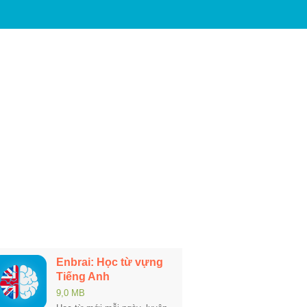
Enbrai: Học từ vựng
Tiếng Anh
9,0 MB