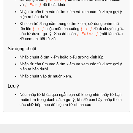
và
[ Esc ]
để thoát khỏi.
Nhập từ cần tìm vào ô tìm kiếm và xem các từ được gợi ý
hiện ra bên dưới.
Khi con trỏ đang nằm trong ô tìm kiếm, sử dụng phím mũi
tên lên
[ ↑ ]
hoặc mũi tên xuống
[ ↓ ]
để di chuyển giữa
các từ được gợi ý. Sau đó nhấn
[ Enter ]
(một lần nữa)
để xem chi tiết từ đó.
Sử dụng chuột
Nhấp chuột ô tìm kiếm hoặc biểu tượng kính lúp.
Nhập từ cần tìm vào ô tìm kiếm và xem các từ được gợi ý
hiện ra bên dưới.
Nhấp chuột vào từ muốn xem.
Lưu ý
Nếu nhập từ khóa quá ngắn bạn sẽ không nhìn thấy từ bạn
muốn tìm trong danh sách gợi ý, khi đó bạn hãy nhập thêm
các chữ tiếp theo để hiện ra từ chính xác.