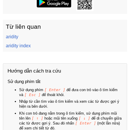
Từ liên quan
aridity
aridity index
Hướng dẫn cách tra cứu
Sử dụng phím tắt
Sử dụng phím
[ Enter ]
để đưa con trỏ vào ô tìm kiếm
và
[ Esc ]
để thoát khỏi.
Nhập từ cần tìm vào ô tìm kiếm và xem các từ được gợi ý
hiện ra bên dưới.
Khi con trỏ đang nằm trong ô tìm kiếm, sử dụng phím mũi
tên lên
[ ↑ ]
hoặc mũi tên xuống
[ ↓ ]
để di chuyển giữa
các từ được gợi ý. Sau đó nhấn
[ Enter ]
(một lần nữa)
để xem chi tiết từ đó.