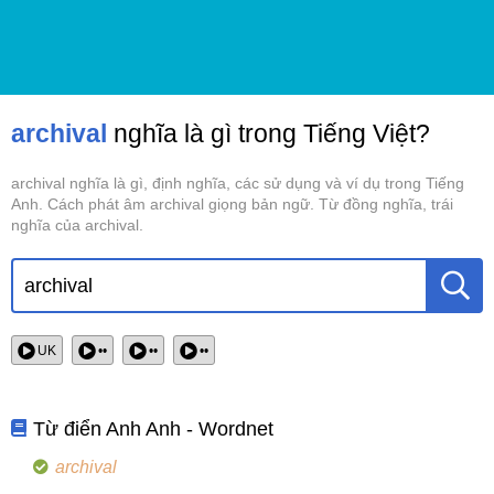
archival
nghĩa là gì trong Tiếng Việt?
archival nghĩa là gì, định nghĩa, các sử dụng và ví dụ trong Tiếng
Anh. Cách phát âm archival giọng bản ngữ. Từ đồng nghĩa, trái
nghĩa của archival.
UK
••
••
••
Từ điển Anh Anh - Wordnet
archival