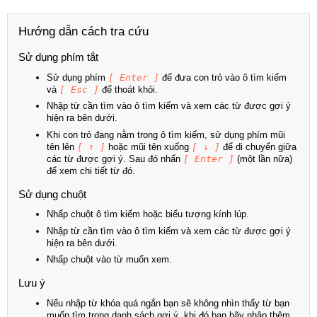
Hướng dẫn cách tra cứu
Sử dụng phím tắt
Sử dụng phím
[ Enter ]
để đưa con trỏ vào ô tìm kiếm
và
[ Esc ]
để thoát khỏi.
Nhập từ cần tìm vào ô tìm kiếm và xem các từ được gợi ý
hiện ra bên dưới.
Khi con trỏ đang nằm trong ô tìm kiếm, sử dụng phím mũi
tên lên
[ ↑ ]
hoặc mũi tên xuống
[ ↓ ]
để di chuyển giữa
các từ được gợi ý. Sau đó nhấn
[ Enter ]
(một lần nữa)
để xem chi tiết từ đó.
Sử dụng chuột
Nhấp chuột ô tìm kiếm hoặc biểu tượng kính lúp.
Nhập từ cần tìm vào ô tìm kiếm và xem các từ được gợi ý
hiện ra bên dưới.
Nhấp chuột vào từ muốn xem.
Lưu ý
Nếu nhập từ khóa quá ngắn bạn sẽ không nhìn thấy từ bạn
muốn tìm trong danh sách gợi ý, khi đó bạn hãy nhập thêm