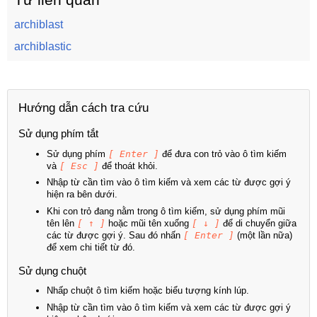
archiblast
archiblastic
Hướng dẫn cách tra cứu
Sử dụng phím tắt
Sử dụng phím
[ Enter ]
để đưa con trỏ vào ô tìm kiếm
và
[ Esc ]
để thoát khỏi.
Nhập từ cần tìm vào ô tìm kiếm và xem các từ được gợi ý
hiện ra bên dưới.
Khi con trỏ đang nằm trong ô tìm kiếm, sử dụng phím mũi
tên lên
[ ↑ ]
hoặc mũi tên xuống
[ ↓ ]
để di chuyển giữa
các từ được gợi ý. Sau đó nhấn
[ Enter ]
(một lần nữa)
để xem chi tiết từ đó.
Sử dụng chuột
Nhấp chuột ô tìm kiếm hoặc biểu tượng kính lúp.
Nhập từ cần tìm vào ô tìm kiếm và xem các từ được gợi ý