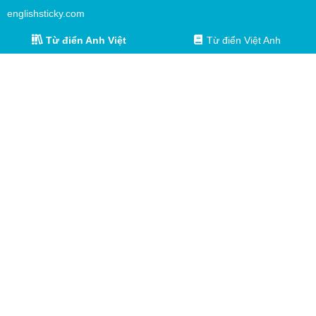
englishsticky.com
Từ điển Anh Việt
Từ điển Việt Anh