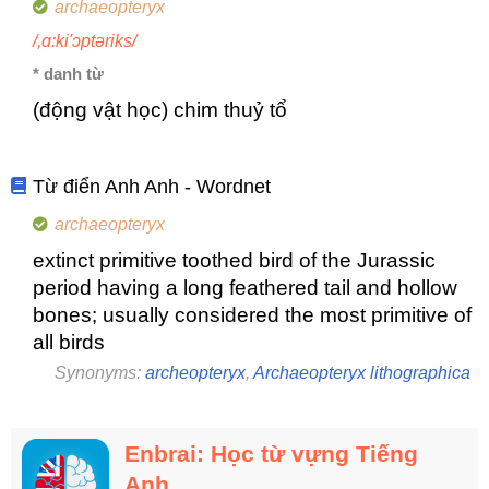
archaeopteryx
/,ɑ:ki'ɔptəriks/
* danh từ
(động vật học) chim thuỷ tổ
Từ điển Anh Anh - Wordnet
archaeopteryx
extinct primitive toothed bird of the Jurassic
period having a long feathered tail and hollow
bones; usually considered the most primitive of
all birds
Synonyms:
archeopteryx
,
Archaeopteryx lithographica
Enbrai: Học từ vựng Tiếng
Anh