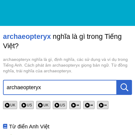
archaeopteryx
nghĩa là gì trong Tiếng
Việt?
archaeopteryx nghĩa là gì, định nghĩa, các sử dụng và ví dụ trong
Tiếng Anh. Cách phát âm archaeopteryx giọng bản ngữ. Từ đồng
nghĩa, trái nghĩa của archaeopteryx.
UK
US
UK
US
••
••
••
Từ điển Anh Việt