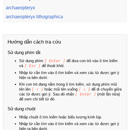
archaeopteryx
archaeopteryx lithographica
Hướng dẫn cách tra cứu
Sử dụng phím tắt
Sử dụng phím
[ Enter ]
để đưa con trỏ vào ô tìm kiếm
và
[ Esc ]
để thoát khỏi.
Nhập từ cần tìm vào ô tìm kiếm và xem các từ được gợi ý
hiện ra bên dưới.
Khi con trỏ đang nằm trong ô tìm kiếm, sử dụng phím mũi
tên lên
[ ↑ ]
hoặc mũi tên xuống
[ ↓ ]
để di chuyển giữa
các từ được gợi ý. Sau đó nhấn
[ Enter ]
(một lần nữa)
để xem chi tiết từ đó.
Sử dụng chuột
Nhấp chuột ô tìm kiếm hoặc biểu tượng kính lúp.
Nhập từ cần tìm vào ô tìm kiếm và xem các từ được gợi ý
hiện ra bên dưới.