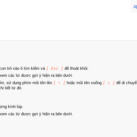
a
on trỏ vào ô tìm kiếm và
[ Esc ]
để thoát khỏi.
xem các từ được gợi ý hiện ra bên dưới.
iếm, sử dụng phím mũi tên lên
[ ↑ ]
hoặc mũi tên xuống
[ ↓ ]
để di chuyể
i tiết từ đó.
ợng kính lúp.
xem các từ được gợi ý hiện ra bên dưới.