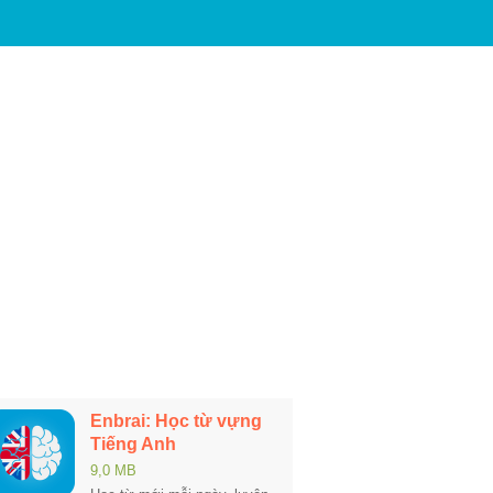
Enbrai: Học từ vựng
Tiếng Anh
9,0 MB