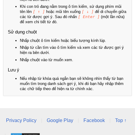
Khi con trỏ đang nằm trong ô tìm kiếm, sử dụng phím mũi
tên lên
[ ↑ ]
hoặc mũi tên xuống
[ ↓ ]
để di chuyển giữa
các từ được gợi ý. Sau đó nhấn
[ Enter ]
(một lần nữa)
để xem chi tiết từ đó.
Sử dụng chuột
Nhấp chuột ô tìm kiếm hoặc biểu tượng kính lúp.
Nhập từ cần tìm vào ô tìm kiếm và xem các từ được gợi ý
hiện ra bên dưới.
Nhấp chuột vào từ muốn xem.
Lưu ý
Nếu nhập từ khóa quá ngắn bạn sẽ không nhìn thấy từ bạn
muốn tìm trong danh sách gợi ý, khi đó bạn hãy nhập thêm
các chữ tiếp theo để hiện ra từ chính xác.
Privacy Policy
|
Google Play
|
Facebook
|
Top ↑