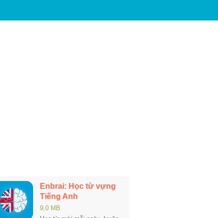
Enbrai: Học từ vựng
Tiếng Anh
9,0 MB