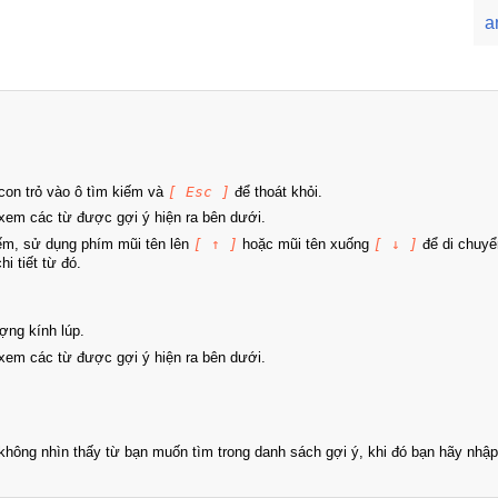
a
on trỏ vào ô tìm kiếm và
[ Esc ]
để thoát khỏi.
xem các từ được gợi ý hiện ra bên dưới.
iếm, sử dụng phím mũi tên lên
[ ↑ ]
hoặc mũi tên xuống
[ ↓ ]
để di chuyể
i tiết từ đó.
ợng kính lúp.
xem các từ được gợi ý hiện ra bên dưới.
hông nhìn thấy từ bạn muốn tìm trong danh sách gợi ý, khi đó bạn hãy nhập 