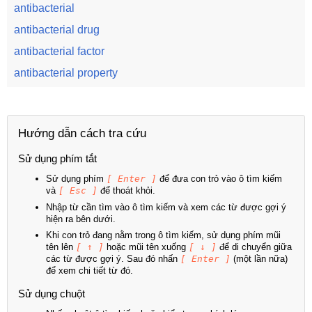
antibacterial
antibacterial drug
antibacterial factor
antibacterial property
Hướng dẫn cách tra cứu
Sử dụng phím tắt
Sử dụng phím
[ Enter ]
để đưa con trỏ vào ô tìm kiếm
và
[ Esc ]
để thoát khỏi.
Nhập từ cần tìm vào ô tìm kiếm và xem các từ được gợi ý
hiện ra bên dưới.
Khi con trỏ đang nằm trong ô tìm kiếm, sử dụng phím mũi
tên lên
[ ↑ ]
hoặc mũi tên xuống
[ ↓ ]
để di chuyển giữa
các từ được gợi ý. Sau đó nhấn
[ Enter ]
(một lần nữa)
để xem chi tiết từ đó.
Sử dụng chuột