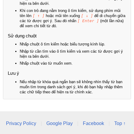
hiện ra bên dưới.
Khi con trỏ đang nằm trong ô tìm kiếm, sử dụng phím mũi
tên lên
[ ↑ ]
hoặc mũi tên xuống
[ ↓ ]
để di chuyển giữa
các từ được gợi ý. Sau đó nhấn
[ Enter ]
(một lần nữa)
để xem chi tiết từ đó.
Sử dụng chuột
Nhấp chuột ô tìm kiếm hoặc biểu tượng kính lúp.
Nhập từ cần tìm vào ô tìm kiếm và xem các từ được gợi ý
hiện ra bên dưới.
Nhấp chuột vào từ muốn xem.
Lưu ý
Nếu nhập từ khóa quá ngắn bạn sẽ không nhìn thấy từ bạn
muốn tìm trong danh sách gợi ý, khi đó bạn hãy nhập thêm
các chữ tiếp theo để hiện ra từ chính xác.
Privacy Policy
|
Google Play
|
Facebook
|
Top ↑