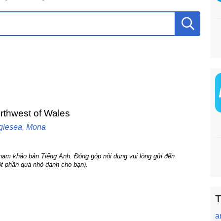
northwest of Wales
glesea
,
Mona
tham khảo bản Tiếng Anh. Đóng góp nội dung vui lòng gửi đến
t phần quà nhỏ dành cho bạn).
T
a