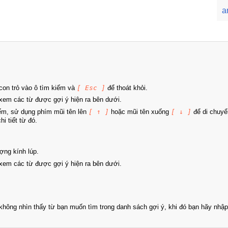
a
on trỏ vào ô tìm kiếm và
[ Esc ]
để thoát khỏi.
xem các từ được gợi ý hiện ra bên dưới.
iếm, sử dụng phím mũi tên lên
[ ↑ ]
hoặc mũi tên xuống
[ ↓ ]
để di chuyể
i tiết từ đó.
ợng kính lúp.
xem các từ được gợi ý hiện ra bên dưới.
hông nhìn thấy từ bạn muốn tìm trong danh sách gợi ý, khi đó bạn hãy nhập 