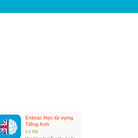
Enbrai: Học từ vựng
Tiếng Anh
9,0 MB