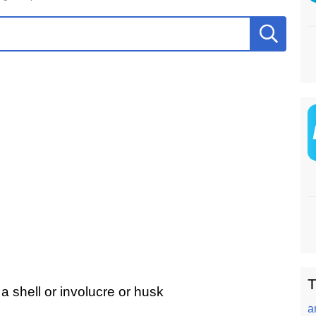
T
 a shell or involucre or husk
a