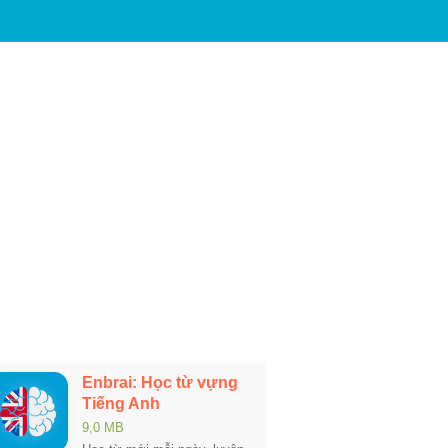
Enbrai: Học từ vựng
Tiếng Anh
9,0 MB