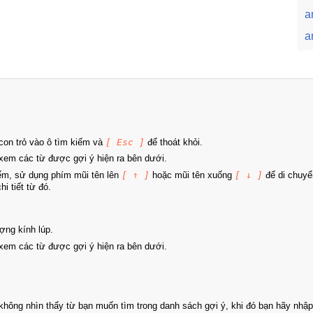
a
a
on trỏ vào ô tìm kiếm và
[ Esc ]
để thoát khỏi.
xem các từ được gợi ý hiện ra bên dưới.
iếm, sử dụng phím mũi tên lên
[ ↑ ]
hoặc mũi tên xuống
[ ↓ ]
để di chuyể
i tiết từ đó.
ợng kính lúp.
xem các từ được gợi ý hiện ra bên dưới.
hông nhìn thấy từ bạn muốn tìm trong danh sách gợi ý, khi đó bạn hãy nhập 