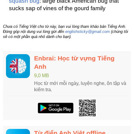
squash bug
: large black American bug that
sucks sap of vines of the gourd family
Chưa có Tiếng Việt cho từ này, bạn vui lòng tham khảo bản Tiếng Anh.
Đóng góp nội dung vui lòng gửi đến
englishsticky@gmail.com
(chúng tôi
sẽ có một phần quà nhỏ dành cho bạn).
Enbrai: Học từ vựng Tiếng
Anh
9,0 MB
Học từ mới mỗi ngày, luyện nghe, ôn tập và
kiểm tra.
Từ điển Anh Việt offline