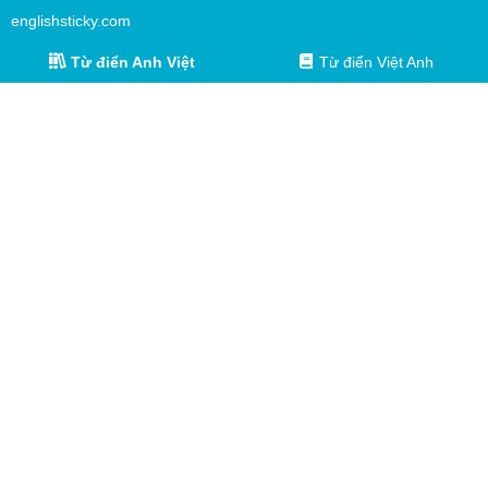
englishsticky.com
Từ điển Anh Việt
Từ điển Việt Anh