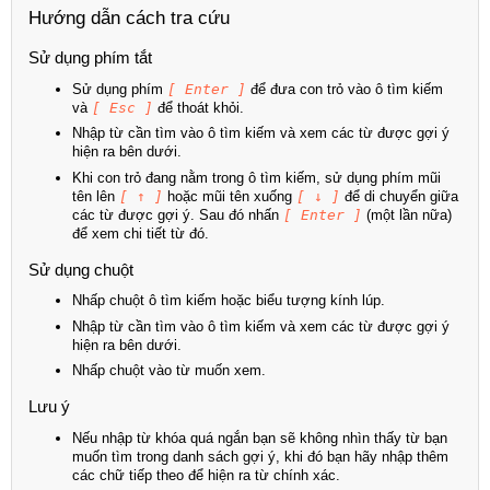
Hướng dẫn cách tra cứu
Sử dụng phím tắt
Sử dụng phím
[ Enter ]
để đưa con trỏ vào ô tìm kiếm
và
[ Esc ]
để thoát khỏi.
Nhập từ cần tìm vào ô tìm kiếm và xem các từ được gợi ý
hiện ra bên dưới.
Khi con trỏ đang nằm trong ô tìm kiếm, sử dụng phím mũi
tên lên
[ ↑ ]
hoặc mũi tên xuống
[ ↓ ]
để di chuyển giữa
các từ được gợi ý. Sau đó nhấn
[ Enter ]
(một lần nữa)
để xem chi tiết từ đó.
Sử dụng chuột
Nhấp chuột ô tìm kiếm hoặc biểu tượng kính lúp.
Nhập từ cần tìm vào ô tìm kiếm và xem các từ được gợi ý
hiện ra bên dưới.
Nhấp chuột vào từ muốn xem.
Lưu ý
Nếu nhập từ khóa quá ngắn bạn sẽ không nhìn thấy từ bạn
muốn tìm trong danh sách gợi ý, khi đó bạn hãy nhập thêm
các chữ tiếp theo để hiện ra từ chính xác.