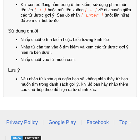
Khi con trỏ đang nằm trong ô tìm kiếm, sử dụng phím mũi
tên lên
[ ↑ ]
hoặc mũi tên xuống
[ ↓ ]
để di chuyển giữa
các từ được gợi ý. Sau đó nhấn
[ Enter ]
(một lần nữa)
để xem chi tiết từ đó.
Sử dụng chuột
Nhấp chuột ô tìm kiếm hoặc biểu tượng kính lúp.
Nhập từ cần tìm vào ô tìm kiếm và xem các từ được gợi ý
hiện ra bên dưới.
Nhấp chuột vào từ muốn xem.
Lưu ý
Nếu nhập từ khóa quá ngắn bạn sẽ không nhìn thấy từ bạn
muốn tìm trong danh sách gợi ý, khi đó bạn hãy nhập thêm
các chữ tiếp theo để hiện ra từ chính xác.
Privacy Policy
|
Google Play
|
Facebook
|
Top ↑
|