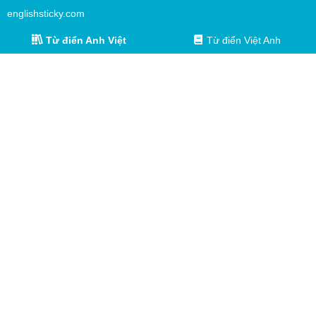
englishsticky.com
Từ điển Anh Việt
Từ điển Việt Anh